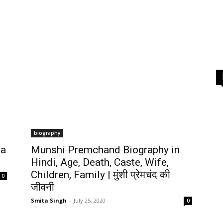
biography
ma
Munshi Premchand Biography in
Hindi, Age, Death, Caste, Wife,
Children, Family | मुंशी प्रेमचंद की
0
जीवनी
Smita Singh
-
July 25, 2020
0