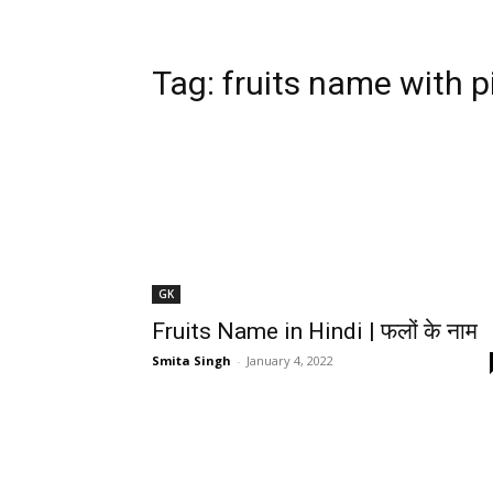
Tag:
fruits name with pi
GK
Fruits Name in Hindi | फलों के नाम
Smita Singh
-
January 4, 2022