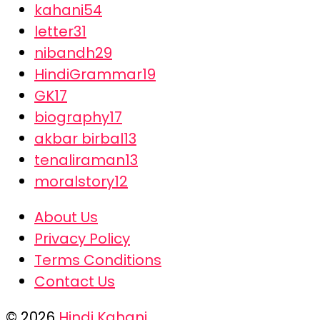
kahani
54
letter
31
nibandh
29
HindiGrammar
19
GK
17
biography
17
akbar birbal
13
tenaliraman
13
moralstory
12
About Us
Privacy Policy
Terms Conditions
Contact Us
© 2026
Hindi Kahani