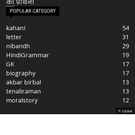
POPULAR CATEGORY
kahani
54
letter
31
nibandh
29
HindiGrammar
19
GK
17
biography
17
akbar birbal
13
tenaliraman
13
moralstory
12
close
About Us
Privacy Policy
Terms Conditions
Contact Us