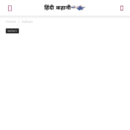
Home
kahani
kahani