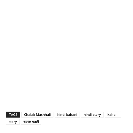
TAGS
Chalak Machhali
hindi kahani
hindi story
kahani
story
चालाक मछली