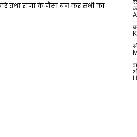
र
रें तथा राजा के जैसा बन कर सभी का
क
A
घ
K
सं
M
व
औ
H