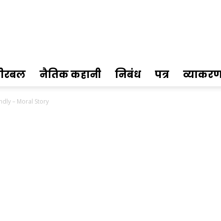
ीरबल
नैतिक कहानी
निबंध
पत्र
व्याकर
iendly – Moral Story