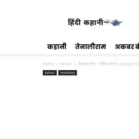
Hindi
Kahani
कहानी
तेनालीराम
अकबर ब
Home
kahani
मित्रमय होना – नैतिक कहानी | Being Fr
kahani
moralstory