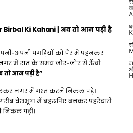
र
क
A
घ
Birbal Ki Kahani | अब तो आन पड़ी है
K
सं
M
पनी-अपनी पगड़ियों को पैर में पहनकर
गर में रात के समय जोर-जोर से ऊँची
व
औ
ब तो आन पड़ी है”
H
लकर नगर में गश्त करने निकल पड़े।
ीब वेशभूषा में बहरूपिए बनकर पहरेदारी
सी निकल पड़ी।