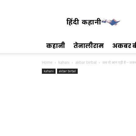
Hindi
Kahani
कहानी
तेनालीराम
अकबर ब
Home
kahani
akbar birbal
अब तो आन पड़ी है – अक
kahani
akbar birbal